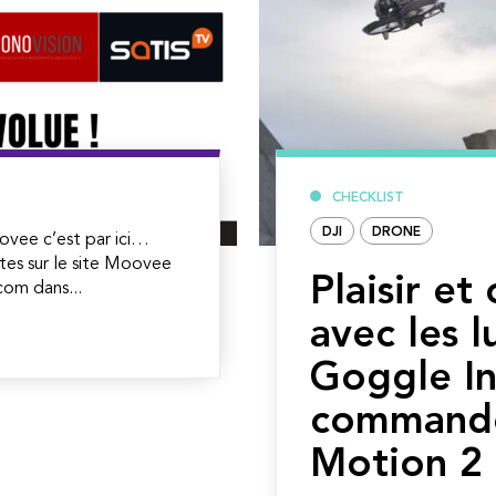
CHECKLIST
DJI
DRONE
ovee c’est par ici…
tes sur le site Moovee
Plaisir et
om dans...
avec les l
Goggle In
command
Motion 2