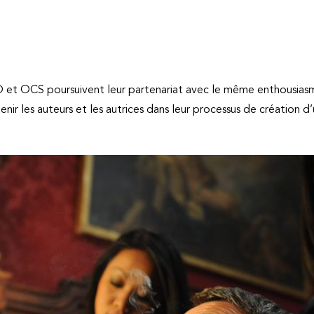
D et OCS poursuivent leur partenariat avec le même enthousiasm
r les auteurs et les autrices dans leur processus de création d’u