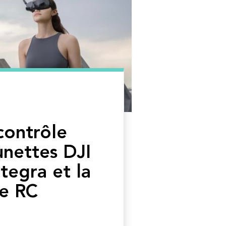
 contrôle
unettes DJI
tegra et la
e RC