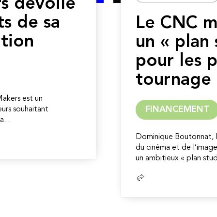
s dévoile
ts de sa
Le CNC m
tion
un « plan 
pour les 
tournage
 Makers est un
FINANCEMENT
urs souhaitant
...
Dominique Boutonnat, P
du cinéma et de l’image
un ambitieux « plan studi
Lire
la
suite