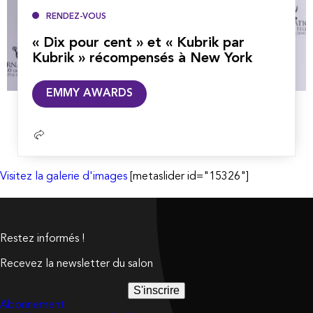
RENDEZ-VOUS
« Dix pour cent » et « Kubrik par
Kubrik » récompensés à New York
Lire
EMMY AWARDS
la
suite
Visitez la galerie d'images
[metaslider id="15326"]
Restez informés !
Recevez la newsletter du salon
S'inscrire
Abonnement