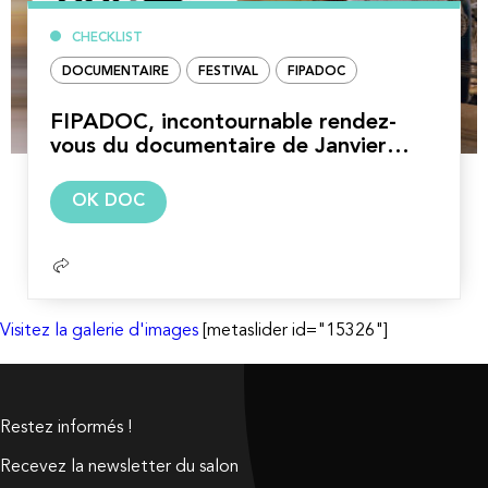
CHECKLIST
DOCUMENTAIRE
FESTIVAL
FIPADOC
FIPADOC, incontournable rendez-
vous du documentaire de Janvier…
Lire
OK DOC
la
suite
Visitez la galerie d'images
[metaslider id="15326"]
Restez informés !
Recevez la newsletter du salon