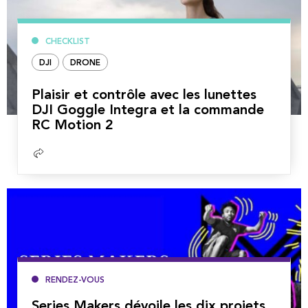
CHECKLIST
DJI
DRONE
Plaisir et contrôle avec les lunettes
DJI Goggle Integra et la commande
RC Motion 2
Lire
la
suite
RENDEZ-VOUS
Series Makers dévoile les dix projets