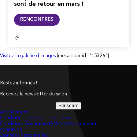
sont de retour en mars !
Lire
RENCONTRES
la
suite
Visitez la galerie d'images
[metaslider id="15326"]
Restez informés !
Recevez la newsletter du salon
S'inscrire
Abonnement
Conditions générales d’utilisation
Conditions Générales de Vente Abonnement
connexion
Données Personnelles