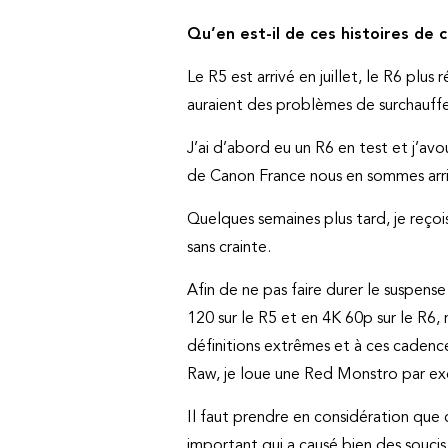
Qu’en est-il de ces histoires de 
Le R5 est arrivé en juillet, le R6 plus
auraient des problèmes de surchauffe
J’ai d’abord eu un R6 en test et j’av
de Canon France nous en sommes arrivé
Quelques semaines plus tard, je reçoi
sans crainte.
Afin de ne pas faire durer le suspens
120 sur le R5 et en 4K 60p sur le R6, 
définitions extrêmes et à ces cadence
Raw, je loue une Red Monstro par e
Il faut prendre en considération que
important qui a causé bien des souci