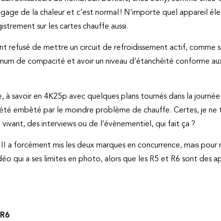
age de la chaleur et c’est normal ! N’importe quel appareil éle
istrement sur les cartes chauffe aussi.
nt refusé de mettre un circuit de refroidissement actif, comme s
aximum de compacité et avoir un niveau d’étanchéité conforme 
ale, à savoir en 4K25p avec quelques plans tournés dans la jour
as été embêté par le moindre problème de chauffe. Certes, je ne 
vivant, des interviews ou de l’évènementiel, qui fait ça ?
II a forcément mis les deux marques en concurrence, mais pour 
éo qui a ses limites en photo, alors que les R5 et R6 sont des a
 R6