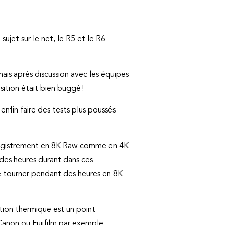
sujet sur le net, le R5 et le R6
mais après discussion avec les équipes
ition était bien buggé !
nfin faire des tests plus poussés
’enregistrement en 8K Raw comme en 4K
r des heures durant dans ces
 de tourner pendant des heures en 8K
tion thermique est un point
Canon ou Fujifilm par exemple.