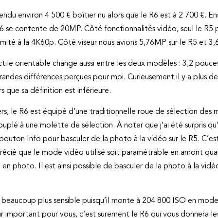
vendu environ 4 500 € boîtier nu alors que le R6 est à 2 700 €. Ens
6 se contente de 20MP. Côté fonctionnalités vidéo, seul le R5 
imité à la 4K60p. Côté viseur nous avions 5,76MP sur le R5 et 3,6
 tactile orientable change aussi entre les deux modèles : 3,2 pou
randes différences perçues pour moi. Curieusement il y a plus de
s que sa définition est inférieure.
iers, le R6 est équipé d’une traditionnelle roue de sélection de
uplé à une molette de sélection. À noter que j’ai été surpris qu’il
bouton Info pour basculer de la photo à la vidéo sur le R5. C’es
i apprécié que le mode vidéo utilisé soit paramétrable en amont q
n photo. Il est ainsi possible de basculer de la photo à la vidé
i beaucoup plus sensible puisqu’il monte à 204 800 ISO en mod
teur important pour vous, c’est surement le R6 qui vous donnera les