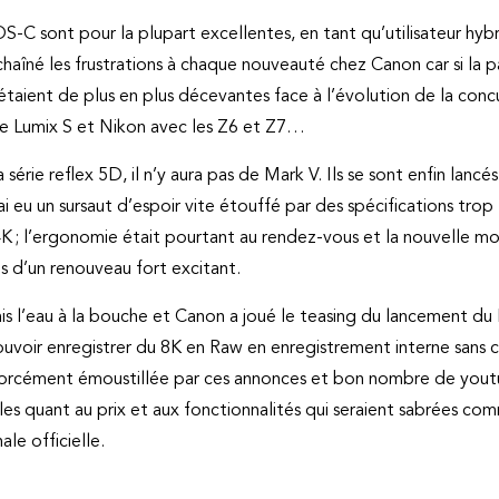
C sont pour la plupart excellentes, en tant qu’utilisateur hybr
nchaîné les frustrations à chaque nouveauté chez Canon car si la 
étaient de plus en plus décevantes face à l’évolution de la conc
e Lumix S et Nikon avec les Z6 et Z7…
série reflex 5D, il n’y aura pas de Mark V. Ils se sont enfin lancé
j’ai eu un sursaut d’espoir vite étouffé par des spécifications tr
 ; l’ergonomie était pourtant au rendez-vous et la nouvelle mon
s d’un renouveau fort excitant.
s l’eau à la bouche et Canon a joué le teasing du lancement du
uvoir enregistrer du 8K en Raw en enregistrement interne sans cr
orcément émoustillée par ces annonces et bon nombre de youtu
les quant au prix et aux fonctionnalités qui seraient sabrées co
ale officielle.