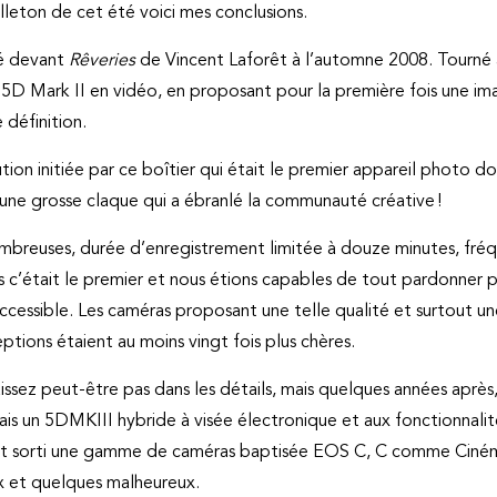
uilleton de cet été voici mes conclusions.
é devant
Rêveries
de Vincent Laforêt à l’automne 2008. Tourné à
5D Mark II en vidéo, en proposant pour la première fois une i
 définition.
lution initiée par ce boîtier qui était le premier appareil photo
 une grosse claque qui a ébranlé la communauté créative !
nombreuses, durée d’enregistrement limitée à douze minutes, fr
is c’était le premier et nous étions capables de tout pardonner 
cessible. Les caméras proposant une telle qualité et surtout une 
ptions étaient au moins vingt fois plus chères.
nnaissez peut-être pas dans les détails, mais quelques années ap
s un 5DMKIII hybride à visée électronique et aux fonctionnalités
s ont sorti une gamme de caméras baptisée EOS C, C comme Ciné
eux et quelques malheureux.