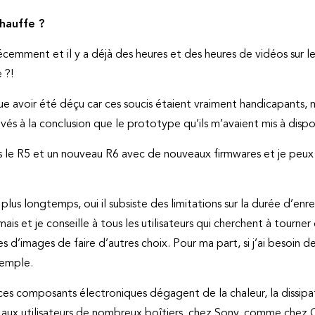
chauffe ?
 récemment et il y a déjà des heures et des heures de vidéos sur le 
 ?!
oue avoir été déçu car ces soucis étaient vraiment handicapants, 
s à la conclusion que le prototype qu’ils m’avaient mis à dispos
s le R5 et un nouveau R6 avec de nouveaux firmwares et je peux e
e plus longtemps, oui il subsiste des limitations sur la durée d
mais et je conseille à tous les utilisateurs qui cherchent à tourne
s d’images de faire d’autres choix. Pour ma part, si j’ai besoin
xemple.
 ces composants électroniques dégagent de la chaleur, la dissipa
s aux utilisateurs de nombreux boîtiers, chez Sony, comme chez 