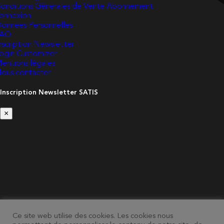
onditions Générales de Vente Abonnement
onnexion
onnées Personnelles
FAQ
nscription Newsletter
ogin Customizer
entions légales
ous contacter
Inscription Newsletter SATIS
×
Ce site web utilise des cookies. Les cookies nous