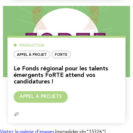
PRODUCTION
APPEL À PROJET
FORTE
Le Fonds régional pour les talents
émergents FoRTE attend vos
candidatures !
Lire
APPEL À PROJETS
la
suite
Visitez la galerie d'images
[metaslider id="15326"]