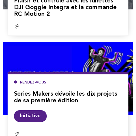
Plaisir et contrôle avec les lunettes
DJI Goggle Integra et la commande
RC Motion 2
Lire
la
suite
RENDEZ-VOUS
Series Makers dévoile les dix projets
de sa première édition
Lire
Initiative
la
suite