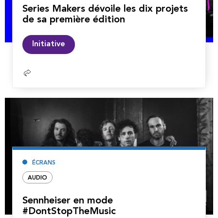
Series Makers dévoile les dix projets
de sa première édition
Lire
Initiative
la
suite
ÉCRANS
AUDIO
Sennheiser en mode
#DontStopTheMusic