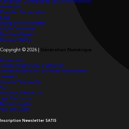
Conditions Générales de Vente Abonnement
connexion
Données Personnelles
FAQ
Inscription Newsletter
Login Customizer
Mentions légales
Nous contacter
Copyright © 2026 |
Génération Numérique
bonnement
onditions générales d’utilisation
onditions Générales de Vente Abonnement
onnexion
onnées Personnelles
FAQ
nscription Newsletter
ogin Customizer
entions légales
ous contacter
Inscription Newsletter SATIS