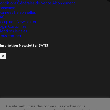
onditions Générales de Vente Abonnement
onnexion
onnées Personnelles
FAQ
nscription Newsletter
ogin Customizer
entions légales
ous contacter
Inscription Newsletter SATIS
×
Ce site web utilise des cookies. Les cookies nous