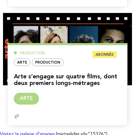
PRODUCTION
ABONNÉS
ARTE
PRODUCTION
Arte s’engage sur quatre films, dont
deux premiers longs-métrages
Lire
ARTE
la
suite
Visitez la galerie d'images
[metaslider id="15326"]