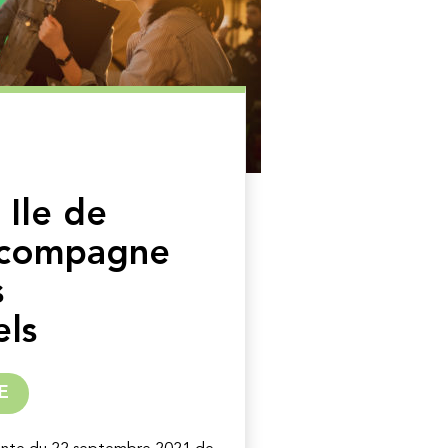
 Ile de
ccompagne
s
els
E