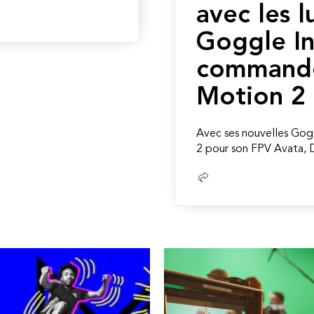
avec les l
Goggle In
command
Motion 2
Avec ses nouvelles Gog
2 pour son FPV Avata, DJ
Lire
la
suite