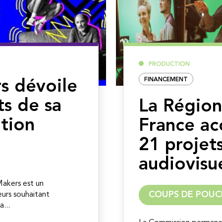
PRODUCTION
FINANCEMENT
s dévoile
ts de sa
La Région
tion
France a
21 projet
audiovisu
 Makers est un
COUPS DE POUC
urs souhaitant
...