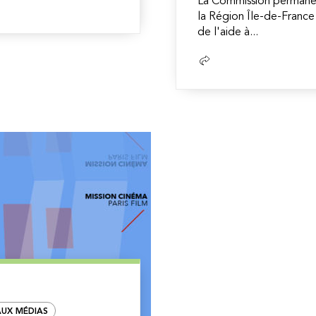
La Commission permane
la Région Île-de-France
de l'aide à...
Lire
la
suite
UX MÉDIAS