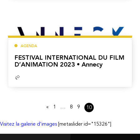
suite
AGENDA
FESTIVAL INTERNATIONAL DU FILM
D’ANIMATION 2023 • Annecy
Lire
la
suite
«
1
…
8
9
10
Visitez la galerie d'images
[metaslider id="15326"]