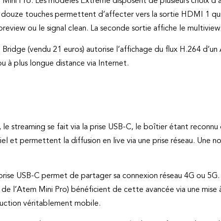
ini Pro. Les modèles Extreme disposent de plusieurs choix d’af
e, douze touches permettent d’affecter vers la sortie HDMI 1 q
 preview ou le signal clean. La seconde sortie affiche le multiview
 Bridge (vendu 21 euros) autorise l’affichage du flux H.264 d’u
u à plus longue distance via Internet.
 le streaming se fait via la prise USB-C, le boîtier étant rec
el et permettent la diffusion en live via une prise réseau. Une n
 prise USB-C permet de partager sa connexion réseau 4G ou 5G
r de l’Atem Mini Pro) bénéficient de cette avancée via une mise à
uction véritablement mobile.