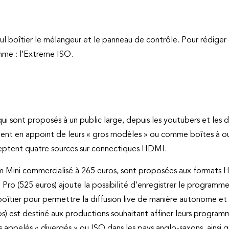
eul boîtier le mélangeur et le panneau de contrôle. Pour rédiger 
mme : l’Extreme ISO.
ui sont proposés à un public large, depuis les youtubers et les d
itent en appoint de leurs « gros modèles » ou comme boîtes à ou
eptent quatre sources sur connectiques HDMI.
em Mini commercialisé à 265 euros, sont proposées aux format
ro (525 euros) ajoute la possibilité d’enregistrer le programm
îtier pour permettre la diffusion live de manière autonome et un
os) est destiné aux productions souhaitant affiner leurs progra
es appelés « divergés » ou ISO dans les pays anglo-saxons, ains