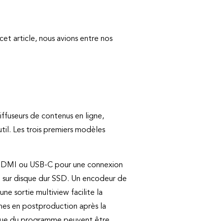
cet article, nous avions entre nos
iffuseurs de contenus en ligne,
til. Les trois premiers modèles
s HDMI ou USB-C pour une connexion
e sur disque dur SSD. Un encodeur de
e sortie multiview facilite la
mmes en postproduction après la
i que du programme peuvent être