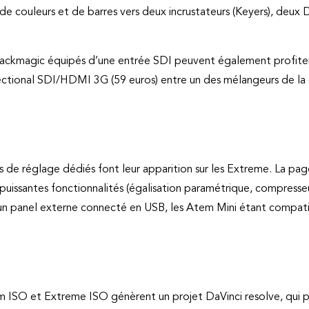
 de couleurs et de barres vers deux incrustateurs (Keyers), de
ackmagic équipés d’une entrée SDI peuvent également profiter
rectional SDI/HDMI 3G (59 euros) entre un des mélangeurs de l
de réglage dédiés font leur apparition sur les Extreme. La page
ssantes fonctionnalités (égalisation paramétrique, compresseur,
r un panel externe connecté en USB, les Atem Mini étant compat
em ISO et Extreme ISO génèrent un projet DaVinci resolve, qui po