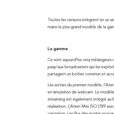
Toutes les versions intègrent en un s
mains le plus grand modèle de la ga
La gamme
Ce sont aujourd’hui cinq mélangeurs q
jusqu’aux broadcasters qui les explo
partagent un boîtier commun et acc
Les sorties du premier modèle, l’At
en simulation de webcam. Le modèle P
streaming est également intégré au bo
réalisation. L’Atem Mini ISO (789 eur
captation. Les flux des quatre sourc