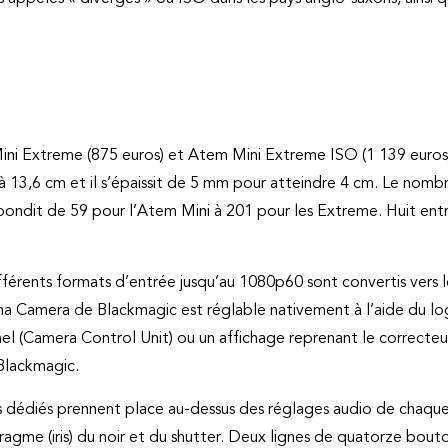
i Extreme (875 euros) et Atem Mini Extreme ISO (1 139 euros) s’
à 13,6 cm et il s’épaissit de 5 mm pour atteindre 4 cm. Le nom
l bondit de 59 pour l’Atem Mini à 201 pour les Extreme. Huit e
férents formats d’entrée jusqu’au 1080p60 sont convertis vers l
a Camera de Blackmagic est réglable nativement à l’aide du lo
el (Camera Control Unit) ou un affichage reprenant le correcteu
Blackmagic.
 dédiés prennent place au-dessus des réglages audio de chaque e
hragme (iris) du noir et du shutter. Deux lignes de quatorze bout