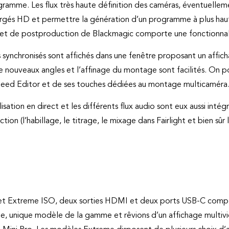
ramme. Les flux très haute définition des caméras, éventuellem
ivergés HD et permettre la génération d’un programme à plus ha
et de postproduction de Blackmagic comporte une fonctionnalit
s synchronisés sont affichés dans une fenêtre proposant un afficha
 de nouveaux angles et l’affinage du montage sont facilités. On 
ed Editor et de ses touches dédiées au montage multicaméra
lisation en direct et les différents flux audio sont eux aussi inté
ion (l’habillage, le titrage, le mixage dans Fairlight et bien s
t Extreme ISO, deux sorties HDMI et deux ports USB-C complète
ue, unique modèle de la gamme et rêvions d’un affichage multivie