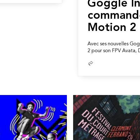
Goggle In
command
Motion 2
Avec ses nouvelles Gog
2 pour son FPV Avata, DJ
Lire
la
suite