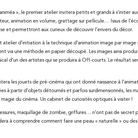
 Laniméa », le premier atelier invitera petits et grands à s’initier 
teur, animation en volume, grattage sur pellicule… Issus de l’éc
ise et permettront aux curieux de découvrir l’envers du décor.
 atelier d’initiation à la technique d’animation image par image s
t via une méthode en papier découpé. Les images ainsi produit
cal d’un des artistes qui se produira à Off-courts. Le résultat se
itera les jouets de pré-cinéma qui ont donné naissance à l’anim
s à partir d’objets détournés et parfois surdimensionnés, les m
 magie du cinéma. Un cabinet de curiosités optiques à visiter !
blessures, maquillage de zombie, griffures… n’ont pas de secret 
dera à comprendre comment faire une peau « naturelle » ou des 