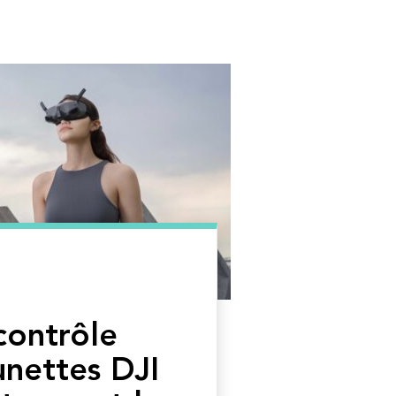
 contrôle
unettes DJI