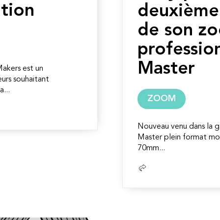
tion
deuxième
de son z
professio
Master
 Makers est un
urs souhaitant
...
ZOOM
Nouveau venu dans la 
Master plein format mo
70mm...
Lire
la
suite