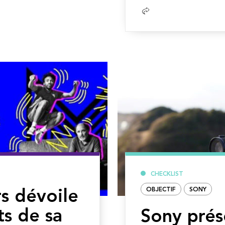
Lire
la
suite
CHECKLIST
OBJECTIF
SONY
s dévoile
ts de sa
Sony prés