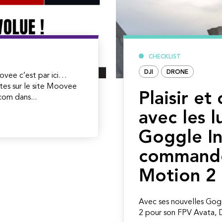
CHECKLIST
DJI
DRONE
ovee c’est par ici…
tes sur le site Moovee
Plaisir et
om dans...
avec les l
Goggle In
command
Motion 2
Avec ses nouvelles Gog
2 pour son FPV Avata, DJ