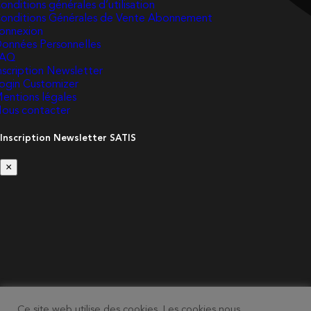
onditions générales d’utilisation
onditions Générales de Vente Abonnement
onnexion
onnées Personnelles
FAQ
nscription Newsletter
ogin Customizer
entions légales
ous contacter
Inscription Newsletter SATIS
×
Ce site web utilise des cookies. Les cookies nous