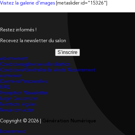
Visitez la galerie d'images
[metaslider id="15326"]
Restez informés !
Recevez la newsletter du salon
S'inscrire
Abonnement
Conditions générales d’utilisation
Conditions Générales de Vente Abonnement
connexion
Données Personnelles
FAQ
Inscription Newsletter
Login Customizer
Mentions légales
Nous contacter
Copyright © 2026 |
Génération Numérique
bonnement