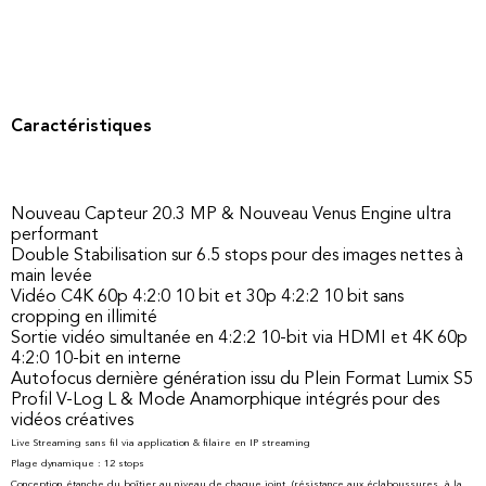
Caractéristiques
Nouveau Capteur 20.3 MP & Nouveau Venus Engine ultra
performant
Double Stabilisation sur 6.5 stops pour des images nettes à
main levée
Vidéo C4K 60p 4:2:0 10 bit et 30p 4:2:2 10 bit sans
cropping en illimité
Sortie vidéo simultanée en 4:2:2 10-bit via HDMI et 4K 60p
4:2:0 10-bit en interne
Autofocus dernière génération issu du Plein Format Lumix S5
Profil V-Log L & Mode Anamorphique intégrés pour des
vidéos créatives
Live Streaming sans fil via application & filaire en IP streaming
Plage dynamique : 12 stops
Conception étanche du boîtier au niveau de chaque joint (résistance aux éclaboussures, à la