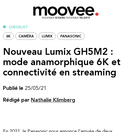
NOUVEAUX
ECRANS
, NOUVEAUX
TALENTS
CHECKLIST
6K
CAMÉRA
LUMIX
PANASONIC
Nouveau Lumix GH5M2 :
mode anamorphique 6K et
connectivité en streaming
Publié le
25/05/21
Rédigé par
Nathalie Klimberg
En 2021, le Panasonic nous annonce l’arrivée de deux