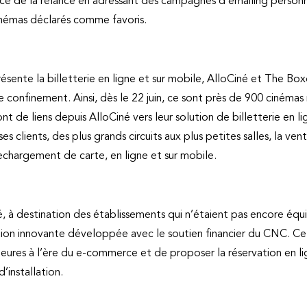
ice de la relance en adressant des campagnes d’emailing personn
cinémas déclarés comme favoris.
résente la billetterie en ligne et sur mobile, AlloCiné et The 
le confinement. Ainsi, dès le 22 juin, ce sont près de 900 cinéma
nt de liens depuis AlloCiné vers leur solution de billetterie en l
lients, des plus grands circuits aux plus petites salles, la ven
echargement de carte, en ligne et sur mobile.
 à destination des établissements qui n’étaient pas encore équ
tion innovante développée avec le soutien financier du CNC. Ce
ures à l’ère du e-commerce et de proposer la réservation en lig
’installation.