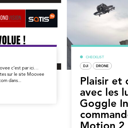
CHECKLIST
DJI
DRONE
ovee c’est par ici…
tes sur le site Moovee
Plaisir et
om dans...
avec les l
Goggle In
command
Motion 2